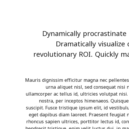
Dynamically procrastinate 
Dramatically visualiz
revolutionary ROI. Quickly ma
Mauris dignissim efficitur magna nec pellentes
urna aliquet nisl, sed consequat nisi n
ullamcorper ac tellus id, ultricies volutpat nisi
nostra, per inceptos himenaeos. Quisque
suscipit. Fusce tristique ipsum elit, id vestibu
eget dapibus diam laoreet. Praesent feugiat n
rhoncus sapien ultrices, porttitor lectus id, co
hendrerit tristique, enim velit luctus dui, in 