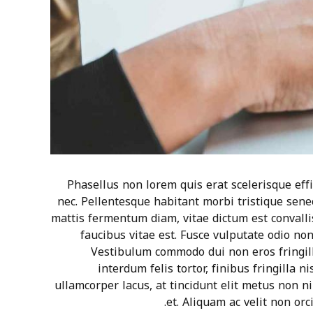
Phasellus non lorem quis erat scelerisque eff
nec. Pellentesque habitant morbi tristique sen
mattis fermentum diam, vitae dictum est convall
faucibus vitae est. Fusce vulputate odio non
Vestibulum commodo dui non eros fringilla
interdum felis tortor, finibus fringilla ni
ullamcorper lacus, at tincidunt elit metus non nib
et. Aliquam ac velit non orc