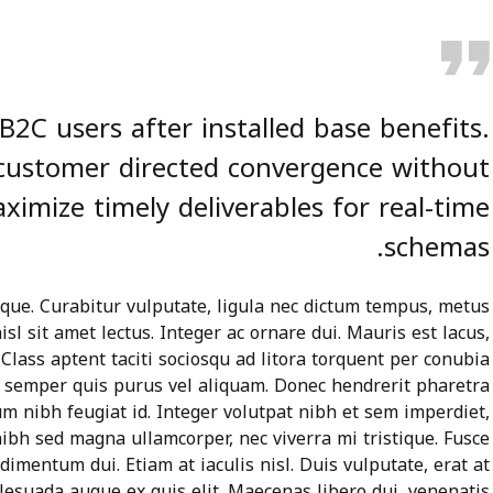
B2C users after installed base benefits.
e customer directed convergence without
ximize timely deliverables for real-time
schemas.
que. Curabitur vulputate, ligula nec dictum tempus, metus
isl sit amet lectus. Integer ac ornare dui. Mauris est lacus,
. Class aptent taciti sociosqu ad litora torquent per conubia
 semper quis purus vel aliquam. Donec hendrerit pharetra
lum nibh feugiat id. Integer volutpat nibh et sem imperdiet,
ibh sed magna ullamcorper, nec viverra mi tristique. Fusce
ndimentum dui. Etiam at iaculis nisl. Duis vulputate, erat at
malesuada augue ex quis elit. Maecenas libero dui, venenatis