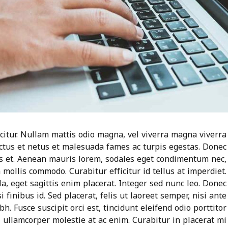
icitur. Nullam mattis odio magna, vel viverra magna viverra
ectus et netus et malesuada fames ac turpis egestas. Donec
is et. Aenean mauris lorem, sodales eget condimentum nec,
 mollis commodo. Curabitur efficitur id tellus at imperdiet.
, eget sagittis enim placerat. Integer sed nunc leo. Donec
si finibus id. Sed placerat, felis ut laoreet semper, nisi ante
h. Fusce suscipit orci est, tincidunt eleifend odio porttitor
i ullamcorper molestie at ac enim. Curabitur in placerat mi.