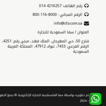
رقم الهاتف: 4216257 014
الرقم المجاني : 8000-116-800
info@sfa.com.sa
العنوان / سفا السعودية للتجارة
شارع 50، حي المهرجان، الملك فهد، مبنى رقم: 4251،
الرقم الفرعي: 7433، تبوك 47912، المملكة العربية
السعودية
– 2024