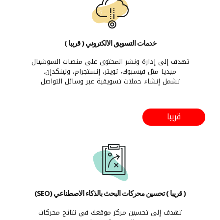
خدمات التسويق الالكتروني ( قريبا )
تهدف إلى إدارة ونشر المحتوى على منصات السوشيال
ميديا مثل فيسبوك، تويتر، إنستجرام، ولينكدإن.
تشمل إنشاء حملات تسويقية عبر وسائل التواصل
الاجتماعي وزيادة التفاعل مع المتابعين.
تسعى إلى بناء وتعزيز هويتك وتواجدك الرقمي على
منصات السوشيال ميديا.
قريبا
( قريبا ) تحسين محركات البحث بالذكاء الاصطناعي (SEO)
تهدف إلى تحسين مركز موقعك في نتائج محركات