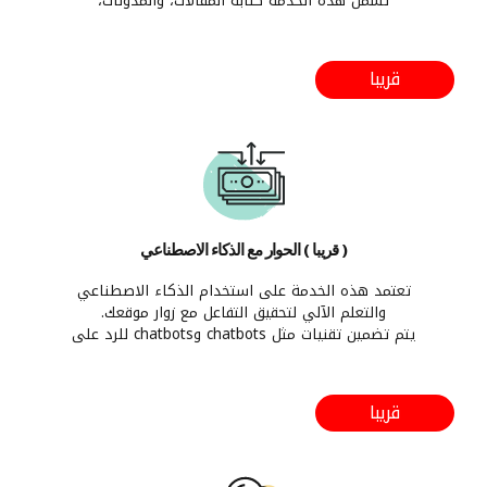
تشمل هذه الخدمة كتابة المقالات، والمدونات،
والصفحات الويب، والمحتوى التسويقي.
الأهمية تكمن في تقديم محتوى عالي الجودة ومتوافق
مع استراتيجية التسويق الرقمي.
قريبا
( قريبا ) الحوار مع الذكاء الاصطناعي
تعتمد هذه الخدمة على استخدام الذكاء الاصطناعي
والتعلم الآلي لتحقيق التفاعل مع زوار موقعك.
يتم تضمين تقنيات مثل chatbots وchatbots للرد على
استفسارات الزوار وتوجيههم إلى المعلومات المناسبة.
مثل: خبير المحاسبة، خبير الأعمال، الخبير الأمني، خبير
الوظائف، خبير البرمجيات، خبير إدارة المشاريع، إلخ.
قريبا