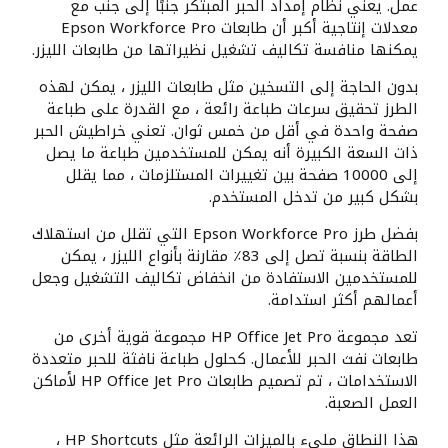
عمل. يعني نظام إمداد الحبر المبتكر جنبًا إلى جنب مع
معدلات إنتاجية أكبر أن طابعات Epson Workforce Pro
يمكنها منافسة تكاليف تشغيل نظيراتها من طابعات الليزر.
بدون الحاجة إلى التسخين مثل طابعات الليزر ، يمكن لهذه
الطرز تحقيق سرعات طباعة رائعة ، مع القدرة على طباعة
صفحة واحدة في أقل من خمس ثوان. تعني خراطيش الحبر
ذات السعة الكبيرة أنه يمكن للمستخدمين طباعة ما يصل
إلى 10000 صفحة بين تغييرات المستلزمات ، مما يقلل
بشكل كبير من تدخل المستخدم.
بفضل طرز Epson Workforce Pro التي تقلل من استهلاك
الطاقة بنسبة تصل إلى 83٪ مقارنة بأنواع الليزر ، يمكن
للمستخدمين الاستفادة من انخفاض تكاليف التشغيل وجعل
أعمالهم أكثر استدامة.
تعد مجموعة HP Office Jet Pro مجموعة قوية أخرى من
طابعات نفث الحبر للأعمال. كحلول طباعة نافثة للحبر متعددة
الاستخدامات ، تم تصميم طابعات HP Office Jet Pro لأماكن
العمل الصعبة.
هذا النطاق مليء بالميزات الرائعة مثل HP Shortcuts ،