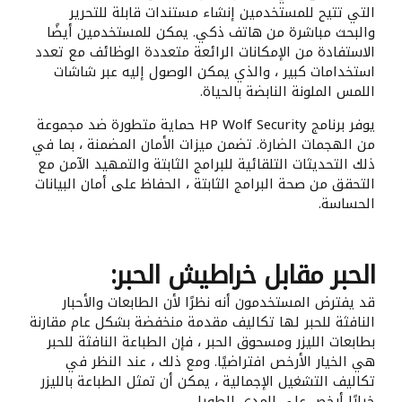
التي تتيح للمستخدمين إنشاء مستندات قابلة للتحرير
والبحث مباشرة من هاتف ذكي. يمكن للمستخدمين أيضًا
الاستفادة من الإمكانات الرائعة متعددة الوظائف مع تعدد
استخدامات كبير ، والذي يمكن الوصول إليه عبر شاشات
اللمس الملونة النابضة بالحياة.
يوفر برنامج HP Wolf Security حماية متطورة ضد مجموعة
من الهجمات الضارة. تضمن ميزات الأمان المضمنة ، بما في
ذلك التحديثات التلقائية للبرامج الثابتة والتمهيد الآمن مع
التحقق من صحة البرامج الثابتة ، الحفاظ على أمان البيانات
الحساسة.
الحبر مقابل
خراطيش الحبر:
قد يفترض المستخدمون أنه نظرًا لأن الطابعات والأحبار
النافثة للحبر لها تكاليف مقدمة منخفضة بشكل عام مقارنة
بطابعات الليزر ومسحوق الحبر ، فإن الطباعة النافثة للحبر
هي الخيار الأرخص افتراضيًا. ومع ذلك ، عند النظر في
تكاليف التشغيل الإجمالية ، يمكن أن تمثل الطباعة بالليزر
خيارًا أرخص على المدى الطويل.