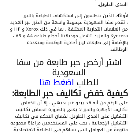
المدى الطويل.
لأولئك الذين يتطلعون إلى استكشاف الطباعة بالليزر
، تقدم سفا السعودية مجموعة واسعة من الطرز عبر العديد
من العلامات التجارية المختلفة ، بما في ذلك Xerox و HP و
Kyocera والمزيد. تشمل موديلاتنا أحجام طباعة A4 و A3 ،
بالإضافة إلى طابعات ليزر أحادية الوظيفة ومتعددة
الوظائف.
اشتر أرخص حبر طابعة من سفا
السعودية
للطلب
اضغط هنا
كيفية خفض تكاليف حبر الطابعة:
على الرغم من أنه قد يبدو غير بديهي ، إلا أن انخفاض
تكاليف الأجهزة والحبر لا يعني بالضرورة انخفاض تكاليف
التشغيل على المدى الطويل. لضمان التحكم في تكاليف
التشغيل الإجمالية ، يجب على المستخدمين مراعاة مجموعة
متنوعة من العوامل التي تساهم في الطباعة الاقتصادية.