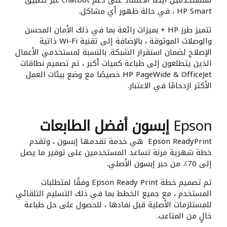
HP Smart ، في حالة ظهور أي مشاكل.
تتميز طرز HP + بميزات رائعة بما في ذلك الأمان المحسن
والوصلات الموثوقة ، بالإضافة إلى تقنية Wi-Fi ذاتية
الإصلاح لضمان استقرار الشبكة. بالنسبة لمستخدمي الأعمال
الذين يتطلعون إلى طباعة كميات أكبر ، تم تصميم نطاقات
HP PageWide & OfficeJet خصيصًا مع وضع بيئات العمل
الأكثر ازدحامًا في الاعتبار.
Epson
إبسون أفضل الطابعات
Epson ReadyPrint هي خدمة تقدمها إبسون ، وتقدم
خطة شهرية مرنة تساعد المستخدمين على توفير ما يصل
إلى 70٪ من حبر إبسون الأصلي.
تم تصميم خطة Epson Ready Print وفقًا لمتطلبات
المستخدم ، مع جميع الخطط بما في ذلك التسليم التلقائي
للمستلزمات الأصلية قبل نفادها ، للحصول على حل طباعة
خالٍ من المتاعب.