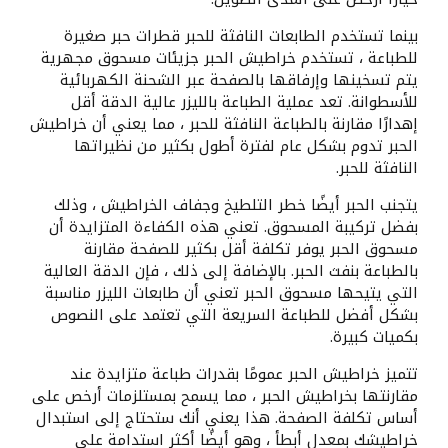
بينما تستخدم الطابعات النافثة للحبر قطرات حبر صغيرة
للطباعة ، تستخدم خراطيش الحبر جزيئات مسحوق مجهرية
يتم تسخينها وإرفاقها بالصفحة عبر الشحنة الكهربائية
للأسطوانة. تعد عملية الطباعة بالليزر عالية الدقة أقل
إهدارًا مقارنة بالطباعة النافثة للحبر ، مما يعني أن خراطيش
الحبر تدوم بشكل عام لفترة أطول بكثير من نظيراتها
النافثة للحبر.
يتجنب الحبر أيضًا خطر التلطيخ وجفاف الخراطيش ، وذلك
بفضل تركيبة المسحوق. تعني هذه الكفاءة المتزايدة أن
مسحوق الحبر يوفر تكلفة أقل بكثير للصفحة مقارنة
بالطباعة بنفث الحبر. بالإضافة إلى ذلك ، فإن الدقة العالية
التي يتيحها مسحوق الحبر تعني أن طابعات الليزر مناسبة
بشكل أفضل للطباعة السريعة التي تعتمد على النصوص
بكميات كبيرة.
تتميز خراطيش الحبر عمومًا بقدرات طباعة متزايدة عند
مقارنتها بخراطيش الحبر ، مما يسمح بمستلزمات أرخص على
أساس تكلفة الصفحة. هذا يعني أنك ستحتاج إلى استبدال
خراطيشك بمعدل أبطأ ، وهو أيضًا أكثر استدامة على