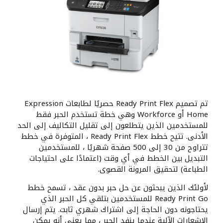
تم تصميم Ready Print Flex حصريًا لطابعات Expression
Home أو Workforce وهي خطة تستخدم الحبر فقط
للمستخدمين الذين يتطلعون إلى تقليل التكاليف إلى الحد
الأدنى. تتيح خطط Ready Print Flex ، المتوفرة في خطط
تتراوح من 30 إلى 500 صفحة شهريًا ، للمستخدمين
التبديل بين الخطط في أي وقت (اعتمادًا على احتياجات
الطباعة) لتحقيق المرونة القصوى.
لأولئك الذين يبحثون عن حل حبر بدون عقد ، تسمح خطط
Ready Print Go للمستخدمين بتلقي كل الحبر الذي
يحتاجونه دون الحاجة إلى اشتراك شهري ثابت. يتم إرسال
الإشعارات الآلية عندما ينفد الحبر ، مما يعني أنه يمكن