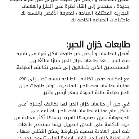
جديدة ، ستحتاج إلى إلقاء نظرة على الطرز والعلامات
التجارية المختلفة المتاحة ، لمعرفة الأفضل بالنسبة لك
واحتياجات الطباعة الخاصة بك.
طابعات خزان الحبر:
أفضل الطابعات و أرخص حبر طابعة شكل ثورة في تقنية
نفث الحبر ، تعد طابعات خزان الحبر خيارًا شائعًا بين
المستخدمين الذين يتطلعون إلى خفض تكاليف الطباعة.
مع إمكانية خفض تكاليف الطباعة بنسبة تصل إلى 90٪
مقارنة بطابعات نفث الحبر التقليدية ، توفر طابعات خزان
الحبر طباعة عالية الجودة بسعر أرخص بكثير.
في حين أن طابعات خزان الحبر لها تكاليف أجهزة أعلى
بشكل عام مقارنة بطابعات نفث الحبر القائمة على
الخرطوشة ، فإن تصميمها الفريد يجعلها أكثر فعالية من
حيث التكلفة على المدى الطويل. بينما تستخدم طابعات
نفث الحبر العادية تصميم خرطوشة يمكن التخلص منها ،
فإن تقنية خزان الحبر القابل لإعادة الملء تسمح بتجديد