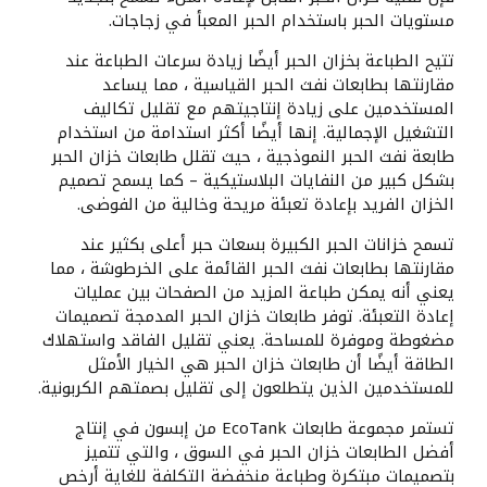
مستويات الحبر باستخدام الحبر المعبأ في زجاجات.
تتيح الطباعة بخزان الحبر أيضًا زيادة سرعات الطباعة عند
مقارنتها بطابعات نفث الحبر القياسية ، مما يساعد
المستخدمين على زيادة إنتاجيتهم مع تقليل تكاليف
التشغيل الإجمالية. إنها أيضًا أكثر استدامة من استخدام
طابعة نفث الحبر النموذجية ، حيث تقلل طابعات خزان الحبر
بشكل كبير من النفايات البلاستيكية – كما يسمح تصميم
الخزان الفريد بإعادة تعبئة مريحة وخالية من الفوضى.
تسمح خزانات الحبر الكبيرة بسعات حبر أعلى بكثير عند
مقارنتها بطابعات نفث الحبر القائمة على الخرطوشة ، مما
يعني أنه يمكن طباعة المزيد من الصفحات بين عمليات
إعادة التعبئة. توفر طابعات خزان الحبر المدمجة تصميمات
مضغوطة وموفرة للمساحة. يعني تقليل الفاقد واستهلاك
الطاقة أيضًا أن طابعات خزان الحبر هي الخيار الأمثل
للمستخدمين الذين يتطلعون إلى تقليل بصمتهم الكربونية.
تستمر مجموعة طابعات EcoTank من إبسون في إنتاج
أفضل الطابعات خزان الحبر في السوق ، والتي تتميز
بتصميمات مبتكرة وطباعة منخفضة التكلفة للغاية أرخص